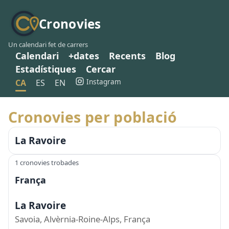
Cronovies
Un calendari fet de carrers
Calendari
+dates
Recents
Blog
Estadístiques
Cercar
Instagram
CA
ES
EN
Cronovies per població
La Ravoire
1 cronovies trobades
França
La Ravoire
Savoia, Alvèrnia-Roine-Alps, França