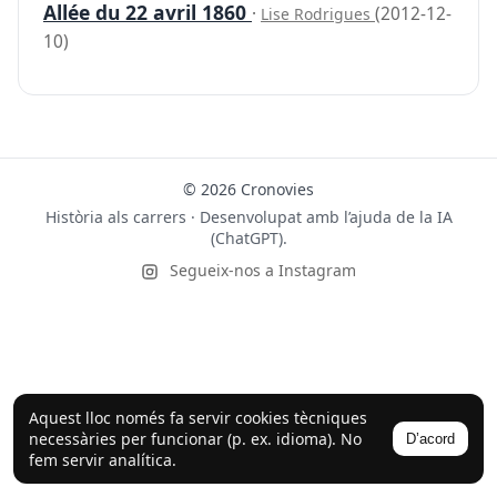
Allée du 22 avril 1860
·
(2012-12-
Lise Rodrigues
10)
© 2026 Cronovies
Història als carrers · Desenvolupat amb l’ajuda de la IA
(ChatGPT).
Segueix-nos a Instagram
Aquest lloc només fa servir cookies tècniques
necessàries per funcionar (p. ex. idioma). No
D’acord
fem servir analítica.