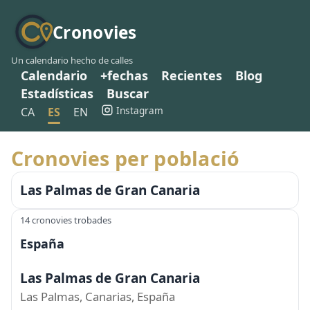
Cronovies
Un calendario hecho de calles
Calendario
+fechas
Recientes
Blog
Estadísticas
Buscar
Instagram
CA
ES
EN
Cronovies per població
Las Palmas de Gran Canaria
14 cronovies trobades
España
Las Palmas de Gran Canaria
Las Palmas, Canarias, España