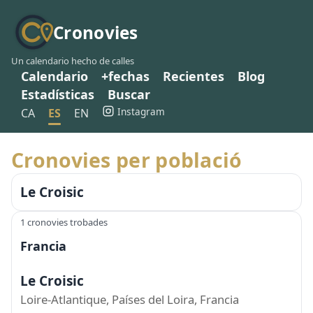
Cronovies
Un calendario hecho de calles
Calendario
+fechas
Recientes
Blog
Estadísticas
Buscar
Instagram
CA
ES
EN
Cronovies per població
Le Croisic
1 cronovies trobades
Francia
Le Croisic
Loire-Atlantique, Países del Loira, Francia