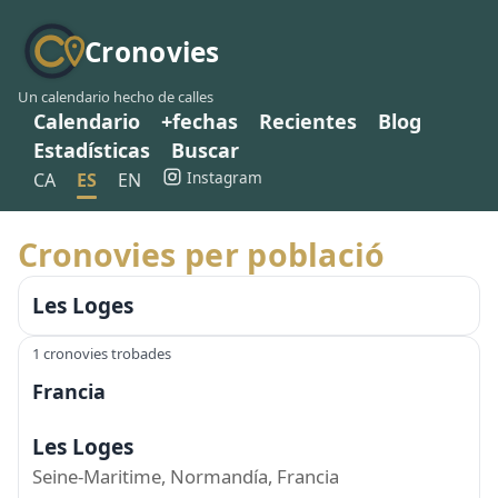
Cronovies
Un calendario hecho de calles
Calendario
+fechas
Recientes
Blog
Estadísticas
Buscar
Instagram
CA
ES
EN
Cronovies per població
Les Loges
1 cronovies trobades
Francia
Les Loges
Seine-Maritime, Normandía, Francia