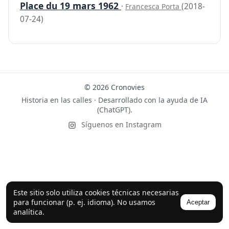
Place du 19 mars 1962
·
(2018-
Francesca Porta
07-24)
© 2026 Cronovies
Historia en las calles · Desarrollado con la ayuda de IA
(ChatGPT).
Síguenos en Instagram
Este sitio solo utiliza cookies técnicas necesarias
para funcionar (p. ej. idioma). No usamos
Aceptar
analítica.