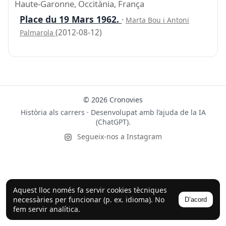
Haute-Garonne, Occitània, França
Place du 19 Mars 1962.
·
Marta Bou i Antoni
(2012-08-12)
Palmarola
© 2026 Cronovies
Història als carrers · Desenvolupat amb l’ajuda de la IA
(ChatGPT).
Segueix-nos a Instagram
Aquest lloc només fa servir cookies tècniques
necessàries per funcionar (p. ex. idioma). No
D’acord
fem servir analítica.