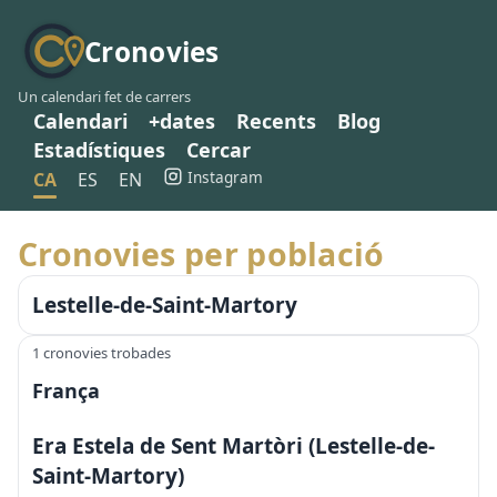
Cronovies
Un calendari fet de carrers
Calendari
+dates
Recents
Blog
Estadístiques
Cercar
Instagram
CA
ES
EN
Cronovies per població
Lestelle-de-Saint-Martory
1 cronovies trobades
França
Era Estela de Sent Martòri (Lestelle-de-
Saint-Martory)