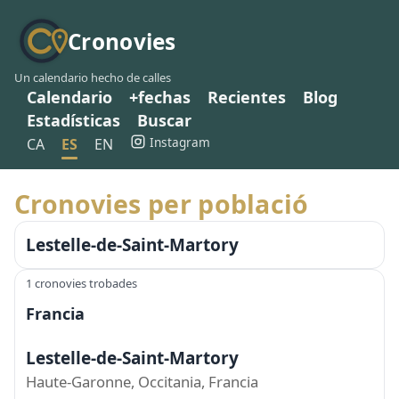
Cronovies
Un calendario hecho de calles
Calendario
+fechas
Recientes
Blog
Estadísticas
Buscar
Instagram
CA
ES
EN
Cronovies per població
Lestelle-de-Saint-Martory
1 cronovies trobades
Francia
Lestelle-de-Saint-Martory
Haute-Garonne, Occitania, Francia