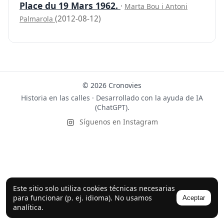
Place du 19 Mars 1962.
·
Marta Bou i Antoni
(2012-08-12)
Palmarola
© 2026 Cronovies
Historia en las calles · Desarrollado con la ayuda de IA
(ChatGPT).
Síguenos en Instagram
Este sitio solo utiliza cookies técnicas necesarias
para funcionar (p. ej. idioma). No usamos
Aceptar
analítica.