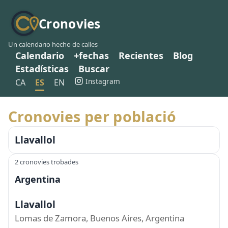
Cronovies
Un calendario hecho de calles
Calendario
+fechas
Recientes
Blog
Estadísticas
Buscar
Instagram
CA
ES
EN
Cronovies per població
Llavallol
2 cronovies trobades
Argentina
Llavallol
Lomas de Zamora, Buenos Aires, Argentina