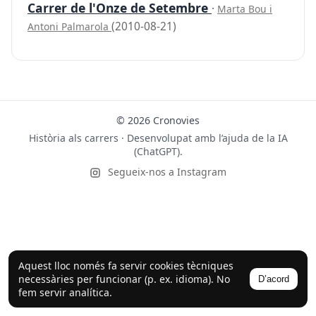
Carrer de l'Onze de Setembre
·
Marta Bou i
(2010-08-21)
Antoni Palmarola
© 2026 Cronovies
Història als carrers · Desenvolupat amb l’ajuda de la IA
(ChatGPT).
Segueix-nos a Instagram
Aquest lloc només fa servir cookies tècniques
necessàries per funcionar (p. ex. idioma). No
D’acord
fem servir analítica.