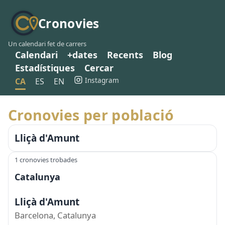
Cronovies
Un calendari fet de carrers
Calendari
+dates
Recents
Blog
Estadístiques
Cercar
Instagram
CA
ES
EN
Cronovies per població
Lliçà d'Amunt
1 cronovies trobades
Catalunya
Lliçà d'Amunt
Barcelona, Catalunya