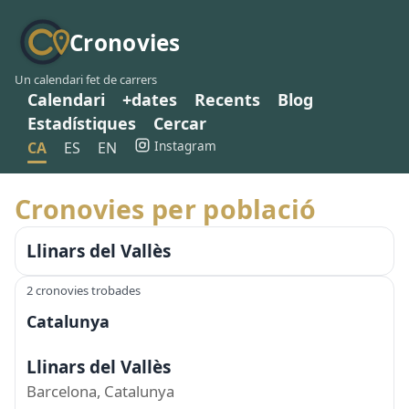
Cronovies
Un calendari fet de carrers
Calendari
+dates
Recents
Blog
Estadístiques
Cercar
Instagram
CA
ES
EN
Cronovies per població
Llinars del Vallès
2 cronovies trobades
Catalunya
Llinars del Vallès
Barcelona, Catalunya