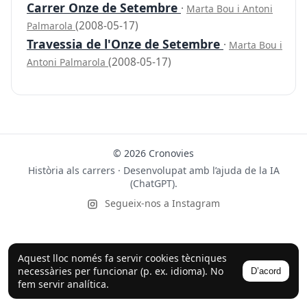
Carrer Onze de Setembre
·
Marta Bou i Antoni
(2008-05-17)
Palmarola
Travessia de l'Onze de Setembre
·
Marta Bou i
(2008-05-17)
Antoni Palmarola
© 2026 Cronovies
Història als carrers · Desenvolupat amb l’ajuda de la IA
(ChatGPT).
Segueix-nos a Instagram
Aquest lloc només fa servir cookies tècniques
necessàries per funcionar (p. ex. idioma). No
D’acord
fem servir analítica.