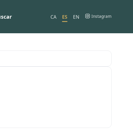
scar
Instagram
CA
ES
EN