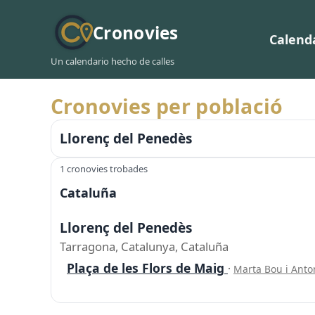
Cronovies
Calend
Un calendario hecho de calles
Cronovies per població
Llorenç del Penedès
1 cronovies trobades
Cataluña
Llorenç del Penedès
Tarragona, Catalunya, Cataluña
Plaça de les Flors de Maig
·
Marta Bou i Anto