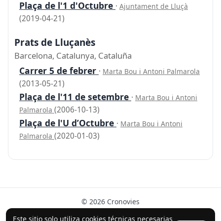
Plaça de l'1 d'Octubre
·
Ajuntament de Lluçà
(2019-04-21)
Prats de Lluçanès
Barcelona, Catalunya, Cataluña
Carrer 5 de febrer
·
Marta Bou i Antoni Palmarola
(2013-05-21)
Plaça de l'11 de setembre
·
Marta Bou i Antoni
(2006-10-13)
Palmarola
Plaça de l'U d’Octubre
·
Marta Bou i Antoni
(2020-01-03)
Palmarola
© 2026 Cronovies
Historia en las calles · Desarrollado con la ayuda de IA
Este sitio solo utiliza cookies técnicas necesarias