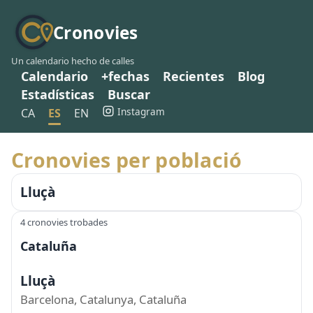
Cronovies
Un calendario hecho de calles
Calendario
+fechas
Recientes
Blog
Estadísticas
Buscar
Instagram
CA
ES
EN
Cronovies per població
Lluçà
4 cronovies trobades
Cataluña
Lluçà
Barcelona, Catalunya, Cataluña