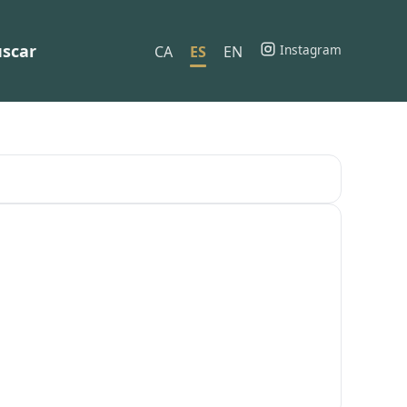
scar
Instagram
CA
ES
EN