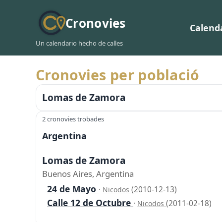
Cronovies
Calend
Un calendario hecho de calles
Cronovies per població
Lomas de Zamora
2 cronovies trobades
Argentina
Lomas de Zamora
Buenos Aires, Argentina
24 de Mayo
·
(2010-12-13)
Nicodos
Calle 12 de Octubre
·
(2011-02-18)
Nicodos