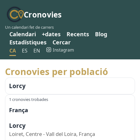
Cronovies
Un calendari fet de carrers
Calendari
+dates
Recents
Blog
Estadístiques
Cercar
Instagram
CA
ES
EN
Cronovies per població
Lorcy
1 cronovies trobades
França
Lorcy
Loiret, Centre - Vall del Loira, França