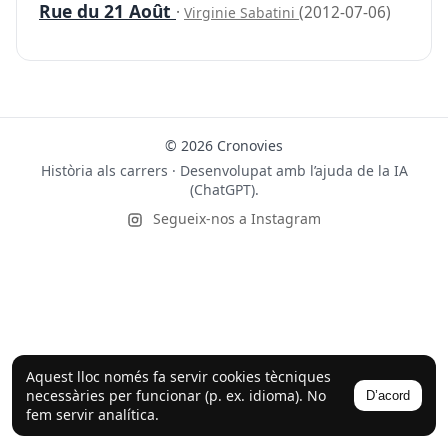
Rue du 21 Août
·
(2012-07-06)
Virginie Sabatini
© 2026 Cronovies
Història als carrers · Desenvolupat amb l’ajuda de la IA
(ChatGPT).
Segueix-nos a Instagram
Aquest lloc només fa servir cookies tècniques
necessàries per funcionar (p. ex. idioma). No
D’acord
fem servir analítica.