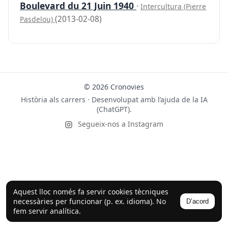
Boulevard du 21 Juin 1940
·
Intercultura (Pierre
(2013-02-08)
Pasdelou)
© 2026 Cronovies
Història als carrers · Desenvolupat amb l’ajuda de la IA
(ChatGPT).
Segueix-nos a Instagram
Aquest lloc només fa servir cookies tècniques
necessàries per funcionar (p. ex. idioma). No
D’acord
fem servir analítica.