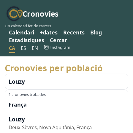
Cronovies
Un calendari fet de carrers
Calendari
+dates
Recents
Blog
Estadístiques
Cercar
Instagram
CA
ES
EN
Cronovies per població
Louzy
1 cronovies trobades
França
Louzy
Deux-Sèvres, Nova Aquitània, França