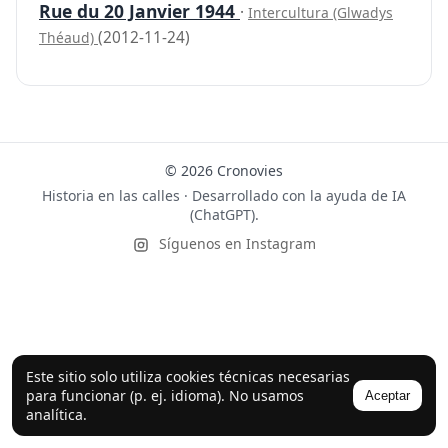
Rue du 20 Janvier 1944
·
Intercultura (Glwadys
(2012-11-24)
Théaud)
© 2026 Cronovies
Historia en las calles · Desarrollado con la ayuda de IA
(ChatGPT).
Síguenos en Instagram
Este sitio solo utiliza cookies técnicas necesarias
para funcionar (p. ej. idioma). No usamos
Aceptar
analítica.