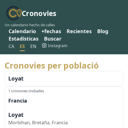
Cronovies
Un calendario hecho de calles
Calendario
+fechas
Recientes
Blog
Estadísticas
Buscar
Instagram
CA
ES
EN
Cronovies per població
Loyat
1 cronovies trobades
Francia
Loyat
Morbihan, Bretaña, Francia