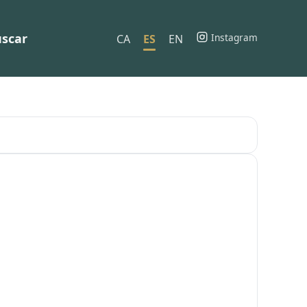
scar
Instagram
CA
ES
EN