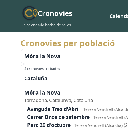
Cronovies
Calend
Un calendario hecho de calles
Cronovies per població
Móra la Nova
4 cronovies trobades
Cataluña
Móra la Nova
Tarragona, Catalunya, Cataluña
Avinguda Tres d'Abril
·
Teresa Vendrell (Alcald
Carrer Onze de setembre
·
Teresa Vendrell (A
Parc 26 d'octubre
·
(
Teresa Vendrell (Alcaldia)