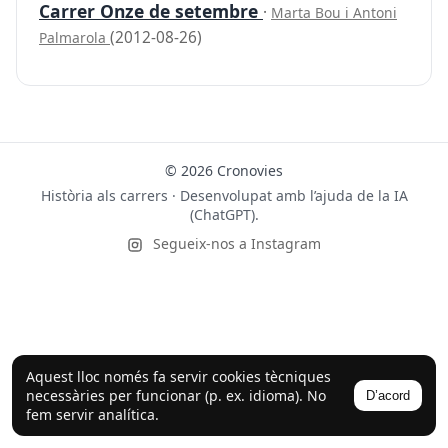
Carrer Onze de setembre
·
Marta Bou i Antoni
(2012-08-26)
Palmarola
© 2026 Cronovies
Història als carrers · Desenvolupat amb l’ajuda de la IA
(ChatGPT).
Segueix-nos a Instagram
Aquest lloc només fa servir cookies tècniques
necessàries per funcionar (p. ex. idioma). No
D’acord
fem servir analítica.