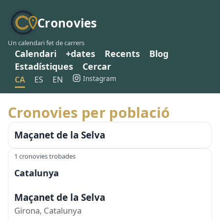
Cronovies
Un calendari fet de carrers
Calendari
+dates
Recents
Blog
Estadístiques
Cercar
Instagram
CA
ES
EN
Cronovies per població
Maçanet de la Selva
1 cronovies trobades
Catalunya
Maçanet de la Selva
Girona, Catalunya