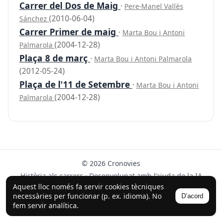
Carrer del Dos de Maig
·
Pere-Manel Vallès
(2010-06-04)
Sánchez
Carrer Primer de maig
·
Marta Bou i Antoni
(2004-12-28)
Palmarola
Plaça 8 de març
·
Marta Bou i Antoni Palmarola
(2012-05-24)
Plaça de l'11 de Setembre
·
Marta Bou i Antoni
(2004-12-28)
Palmarola
© 2026 Cronovies
Història als carrers · Desenvolupat amb l’ajuda de la IA
(ChatGPT).
Aquest lloc només fa servir cookies tècniques
necessàries per funcionar (p. ex. idioma). No
D’acord
Segueix-nos a Instagram
fem servir analítica.