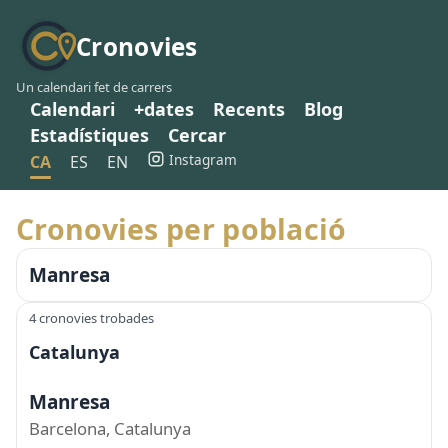
Cronovies
Un calendari fet de carrers
Calendari
+dates
Recents
Blog
Estadístiques
Cercar
Instagram
CA
ES
EN
Cronovies per població
Manresa
4 cronovies trobades
Catalunya
Manresa
Barcelona, Catalunya