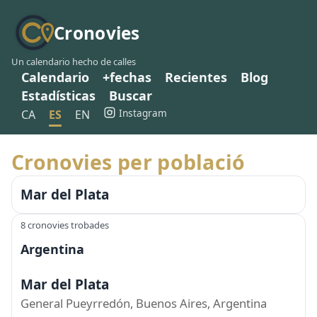
Cronovies
Un calendario hecho de calles
Calendario
+fechas
Recientes
Blog
Estadísticas
Buscar
Instagram
CA
ES
EN
Cronovies per població
Mar del Plata
8 cronovies trobades
Argentina
Mar del Plata
General Pueyrredón, Buenos Aires, Argentina