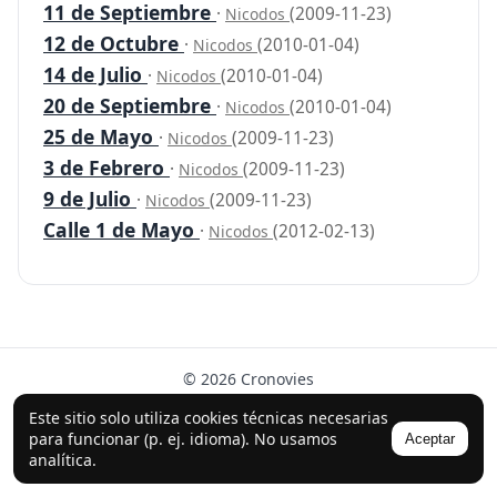
11 de Septiembre
·
(2009-11-23)
Nicodos
12 de Octubre
·
(2010-01-04)
Nicodos
14 de Julio
·
(2010-01-04)
Nicodos
20 de Septiembre
·
(2010-01-04)
Nicodos
25 de Mayo
·
(2009-11-23)
Nicodos
3 de Febrero
·
(2009-11-23)
Nicodos
9 de Julio
·
(2009-11-23)
Nicodos
Calle 1 de Mayo
·
(2012-02-13)
Nicodos
© 2026 Cronovies
Historia en las calles · Desarrollado con la ayuda de IA
Este sitio solo utiliza cookies técnicas necesarias
(ChatGPT).
para funcionar (p. ej. idioma). No usamos
Aceptar
analítica.
Síguenos en Instagram