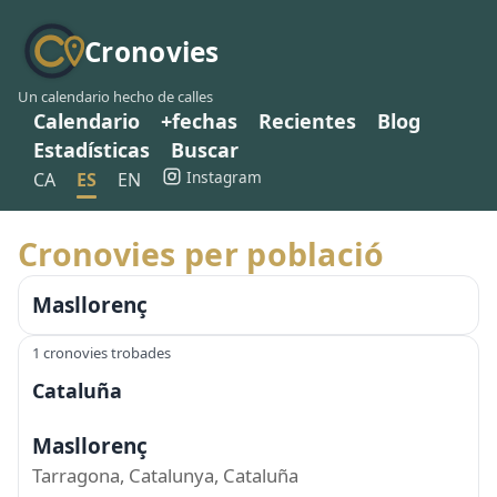
Cronovies
Un calendario hecho de calles
Calendario
+fechas
Recientes
Blog
Estadísticas
Buscar
Instagram
CA
ES
EN
Cronovies per població
Masllorenç
1 cronovies trobades
Cataluña
Masllorenç
Tarragona, Catalunya, Cataluña