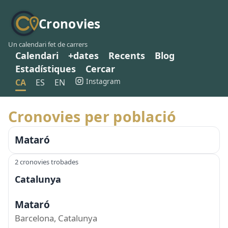
Cronovies
Un calendari fet de carrers
Calendari
+dates
Recents
Blog
Estadístiques
Cercar
Instagram
CA
ES
EN
Cronovies per població
Mataró
2 cronovies trobades
Catalunya
Mataró
Barcelona, Catalunya