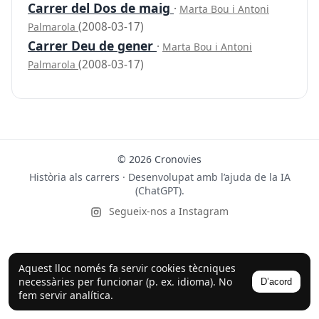
Carrer del Dos de maig
·
Marta Bou i Antoni
(2008-03-17)
Palmarola
Carrer Deu de gener
·
Marta Bou i Antoni
(2008-03-17)
Palmarola
© 2026 Cronovies
Història als carrers · Desenvolupat amb l’ajuda de la IA
(ChatGPT).
Segueix-nos a Instagram
Aquest lloc només fa servir cookies tècniques
necessàries per funcionar (p. ex. idioma). No
D’acord
fem servir analítica.