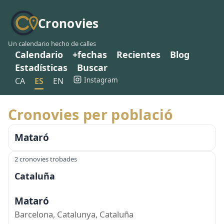
Cronovies
Un calendario hecho de calles
Calendario
+fechas
Recientes
Blog
Estadísticas
Buscar
Instagram
CA
ES
EN
Cronovies per població
Mataró
2 cronovies trobades
Cataluña
Mataró
Barcelona, Catalunya, Cataluña