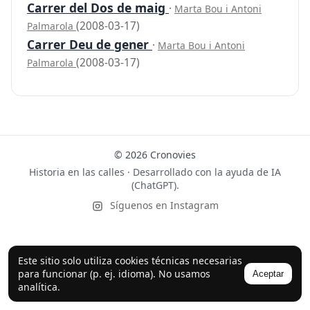
Carrer del Dos de maig
·
Marta Bou i Antoni
(2008-03-17)
Palmarola
Carrer Deu de gener
·
Marta Bou i Antoni
(2008-03-17)
Palmarola
© 2026 Cronovies
Historia en las calles · Desarrollado con la ayuda de IA
(ChatGPT).
Síguenos en Instagram
Este sitio solo utiliza cookies técnicas necesarias
para funcionar (p. ej. idioma). No usamos
Aceptar
analítica.