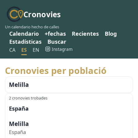
Cronovies
Un calendario hecho de calles
Calendario
+fechas
Recientes
Blog
Estadísticas
Buscar
Instagram
CA
ES
EN
Cronovies per població
Melilla
2 cronovies trobades
España
Melilla
España