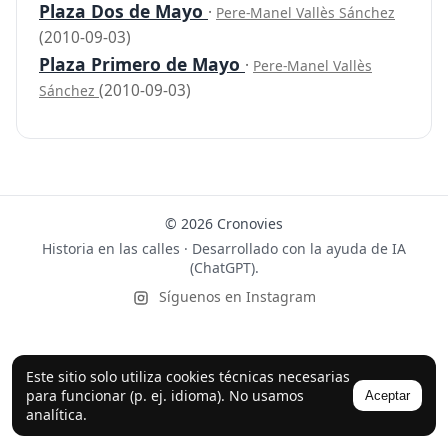
Plaza Dos de Mayo
·
Pere-Manel Vallès Sánchez
(2010-09-03)
Plaza Primero de Mayo
·
Pere-Manel Vallès
(2010-09-03)
Sánchez
© 2026 Cronovies
Historia en las calles · Desarrollado con la ayuda de IA
(ChatGPT).
Síguenos en Instagram
Este sitio solo utiliza cookies técnicas necesarias
para funcionar (p. ej. idioma). No usamos
Aceptar
analítica.