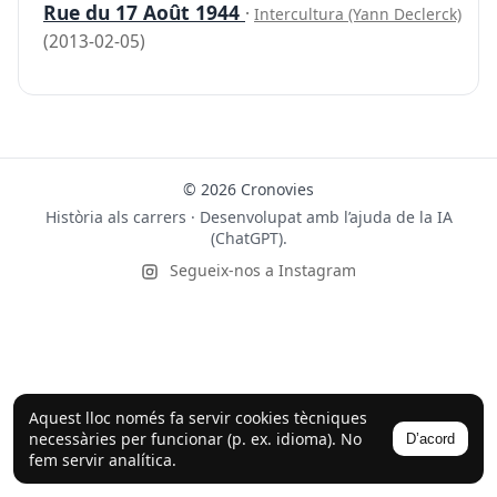
Rue du 17 Août 1944
·
Intercultura (Yann Declerck)
(2013-02-05)
© 2026 Cronovies
Història als carrers · Desenvolupat amb l’ajuda de la IA
(ChatGPT).
Segueix-nos a Instagram
Aquest lloc només fa servir cookies tècniques
necessàries per funcionar (p. ex. idioma). No
D’acord
fem servir analítica.