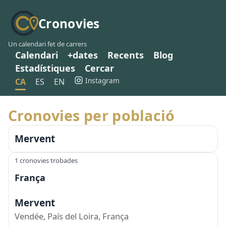
Cronovies
Un calendari fet de carrers
Calendari
+dates
Recents
Blog
Estadístiques
Cercar
Instagram
CA
ES
EN
Cronovies per població
Mervent
1 cronovies trobades
França
Mervent
Vendée, País del Loira, França