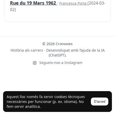
Rue du 19 Mars 1962
·
(2024-03-
Francesca Porta
02)
© 2026 Cronovies
Història als carrers · Desenvolupat amb l’ajuda de la IA
(ChatGPT).
Segueix-nos a Instagram
Aquest lloc només fa servir cookies tècniques
necessàries per funcionar (p. ex. idioma). No
D’acord
fem servir analítica.