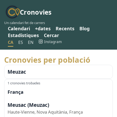
Cronovies
Un calendari fet de carrers
Calendari
+dates
Recents
Blog
Estadístiques
Cercar
Instagram
CA
ES
EN
Cronovies per població
Meuzac
1 cronovies trobades
França
Meusac (Meuzac)
Haute-Vienne, Nova Aquitània, França