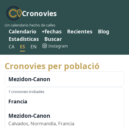
Cronovies
Un calendario hecho de calles
Calendario
+fechas
Recientes
Blog
Estadísticas
Buscar
Instagram
CA
ES
EN
Cronovies per població
Mezidon-Canon
1 cronovies trobades
Francia
Mezidon-Canon
Calvados, Normandía, Francia