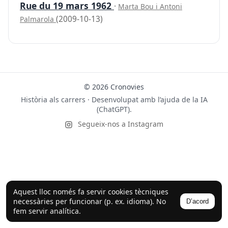
Rue du 19 mars 1962
·
Marta Bou i Antoni
(2009-10-13)
Palmarola
© 2026 Cronovies
Història als carrers · Desenvolupat amb l’ajuda de la IA
(ChatGPT).
Segueix-nos a Instagram
Aquest lloc només fa servir cookies tècniques
necessàries per funcionar (p. ex. idioma). No
D’acord
fem servir analítica.