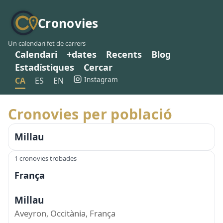
Cronovies
Un calendari fet de carrers
Calendari
+dates
Recents
Blog
Estadístiques
Cercar
Instagram
CA
ES
EN
Cronovies per població
Millau
1 cronovies trobades
França
Millau
Aveyron, Occitània, França