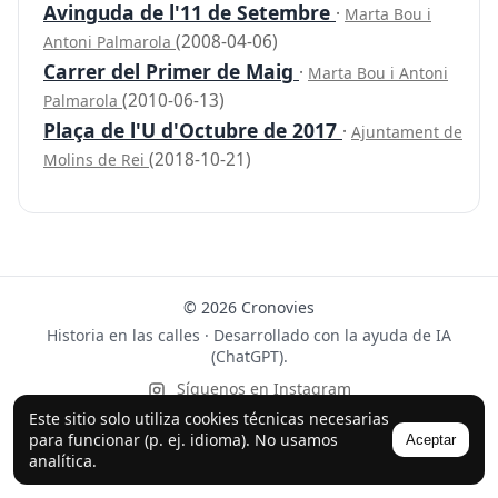
Avinguda de l'11 de Setembre
·
Marta Bou i
(2008-04-06)
Antoni Palmarola
Carrer del Primer de Maig
·
Marta Bou i Antoni
(2010-06-13)
Palmarola
Plaça de l'U d'Octubre de 2017
·
Ajuntament de
(2018-10-21)
Molins de Rei
© 2026 Cronovies
Historia en las calles · Desarrollado con la ayuda de IA
(ChatGPT).
Síguenos en Instagram
Este sitio solo utiliza cookies técnicas necesarias
para funcionar (p. ej. idioma). No usamos
Aceptar
analítica.