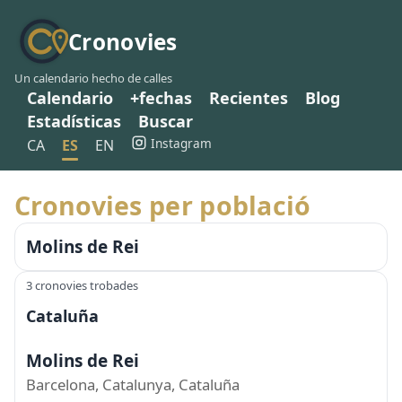
Cronovies
Un calendario hecho de calles
Calendario
+fechas
Recientes
Blog
Estadísticas
Buscar
Instagram
CA
ES
EN
Cronovies per població
Molins de Rei
3 cronovies trobades
Cataluña
Molins de Rei
Barcelona, Catalunya, Cataluña