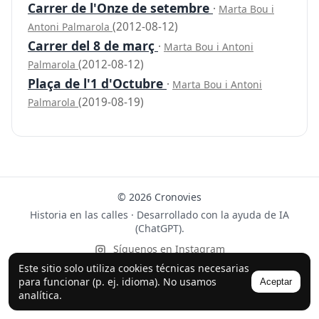
Carrer de l'Onze de setembre
·
Marta Bou i
(2012-08-12)
Antoni Palmarola
Carrer del 8 de març
·
Marta Bou i Antoni
(2012-08-12)
Palmarola
Plaça de l'1 d'Octubre
·
Marta Bou i Antoni
(2019-08-19)
Palmarola
© 2026 Cronovies
Historia en las calles · Desarrollado con la ayuda de IA
(ChatGPT).
Síguenos en Instagram
Este sitio solo utiliza cookies técnicas necesarias
para funcionar (p. ej. idioma). No usamos
Aceptar
analítica.