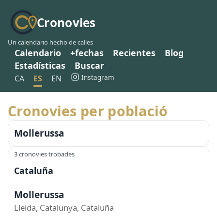
Cronovies
Un calendario hecho de calles
Calendario
+fechas
Recientes
Blog
Estadísticas
Buscar
Instagram
CA
ES
EN
Cronovies per població
Mollerussa
3 cronovies trobades
Cataluña
Mollerussa
Lleida, Catalunya, Cataluña