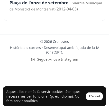
Plaça de l'onze de setembre
·
Guàrdia Municipal
(2012-04-03)
de Monistrol de Montserrat
© 2026 Cronovies
Història als carrers · Desenvolupat amb l’ajuda de la IA
(ChatGPT).
Segueix-nos a Instagram
Aquest lloc només fa servir cookies tècniques
necessàries per funcionar (p. ex. idioma). No
D’acord
fem servir analítica.