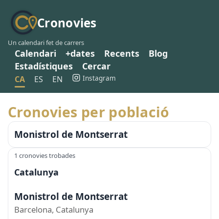
Cronovies
Un calendari fet de carrers
Calendari
+dates
Recents
Blog
Estadístiques
Cercar
Instagram
CA
ES
EN
Cronovies per població
Monistrol de Montserrat
1 cronovies trobades
Catalunya
Monistrol de Montserrat
Barcelona, Catalunya