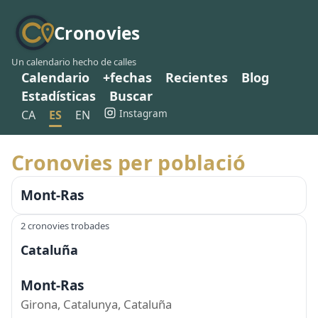
Cronovies
Un calendario hecho de calles
Calendario
+fechas
Recientes
Blog
Estadísticas
Buscar
Instagram
CA
ES
EN
Cronovies per població
Mont-Ras
2 cronovies trobades
Cataluña
Mont-Ras
Girona, Catalunya, Cataluña