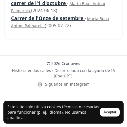
carrer de l'1 d'octubre
·
Marta Bou i Antoni
(2024-06-18)
Palmarola
Carrer de l'Onze de setembre
·
Marta Bou i
(2005-07-22)
Antoni Palmarola
© 2026 Cronovies
Historia en las calles · Desarrollado con la ayuda de IA
(ChatGPT).
Síguenos en Instagram
Este sitio solo utiliza cookies técnicas necesarias
para funcionar (p. ej. idioma). No usamos
Aceptar
analítica.