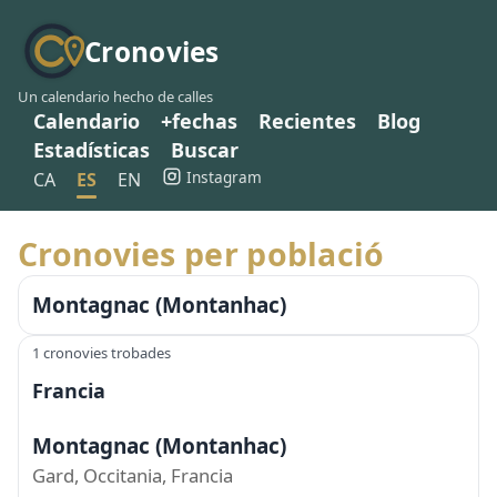
Cronovies
Un calendario hecho de calles
Calendario
+fechas
Recientes
Blog
Estadísticas
Buscar
Instagram
CA
ES
EN
Cronovies per població
Montagnac (Montanhac)
1 cronovies trobades
Francia
Montagnac (Montanhac)
Gard, Occitania, Francia