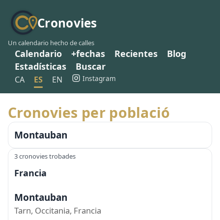
Cronovies
Un calendario hecho de calles
Calendario
+fechas
Recientes
Blog
Estadísticas
Buscar
Instagram
CA
ES
EN
Cronovies per població
Montauban
3 cronovies trobades
Francia
Montauban
Tarn, Occitania, Francia