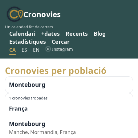
Cronovies
Un calendari fet de carrers
Calendari
+dates
Recents
Blog
Estadístiques
Cercar
Instagram
CA
ES
EN
Cronovies per població
Montebourg
1 cronovies trobades
França
Montebourg
Manche, Normandia, França