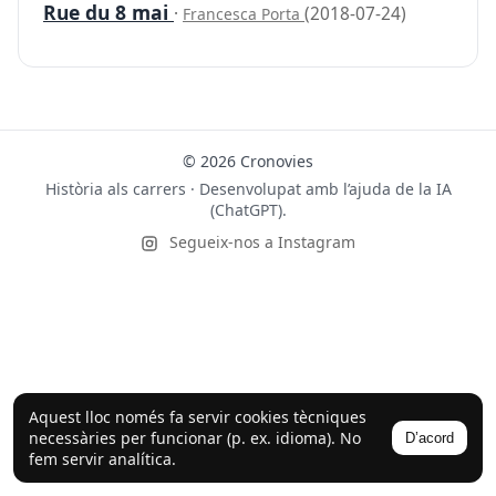
Rue du 8 mai
·
(2018-07-24)
Francesca Porta
© 2026 Cronovies
Història als carrers · Desenvolupat amb l’ajuda de la IA
(ChatGPT).
Segueix-nos a Instagram
Aquest lloc només fa servir cookies tècniques
necessàries per funcionar (p. ex. idioma). No
D’acord
fem servir analítica.