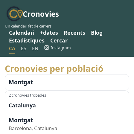
Cronovies
Un calendari fet de carrers
Calendari
+dates
Recents
Blog
Estadístiques
Cercar
Instagram
CA
ES
EN
Cronovies per població
Montgat
2 cronovies trobades
Catalunya
Montgat
Barcelona, Catalunya