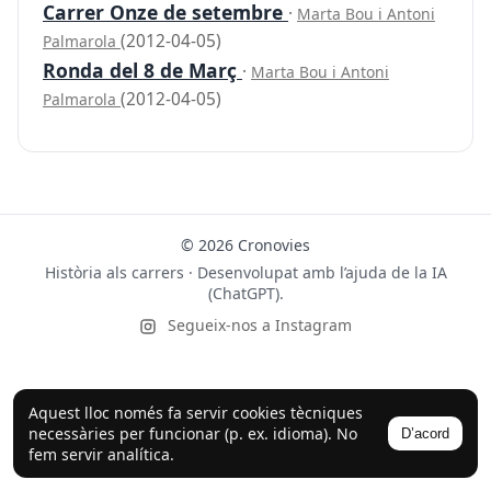
Carrer Onze de setembre
·
Marta Bou i Antoni
(2012-04-05)
Palmarola
Ronda del 8 de Març
·
Marta Bou i Antoni
(2012-04-05)
Palmarola
© 2026 Cronovies
Història als carrers · Desenvolupat amb l’ajuda de la IA
(ChatGPT).
Segueix-nos a Instagram
Aquest lloc només fa servir cookies tècniques
necessàries per funcionar (p. ex. idioma). No
D’acord
fem servir analítica.