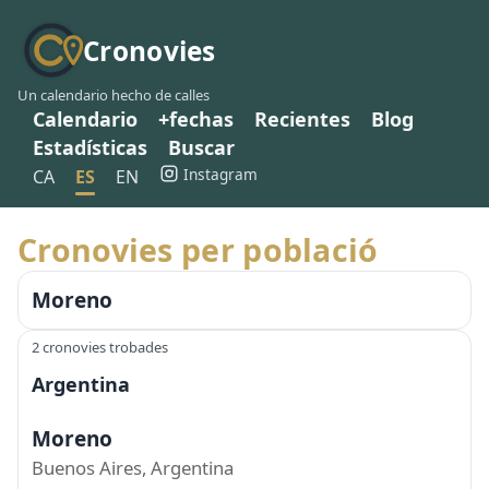
Cronovies
Un calendario hecho de calles
Calendario
+fechas
Recientes
Blog
Estadísticas
Buscar
Instagram
CA
ES
EN
Cronovies per població
Moreno
2 cronovies trobades
Argentina
Moreno
Buenos Aires, Argentina