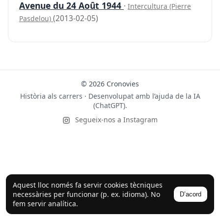
Avenue du 24 Août 1944
·
Intercultura (Pierre
(2013-02-05)
Pasdelou)
© 2026 Cronovies
Història als carrers · Desenvolupat amb l’ajuda de la IA
(ChatGPT).
Segueix-nos a Instagram
Aquest lloc només fa servir cookies tècniques
necessàries per funcionar (p. ex. idioma). No
D’acord
fem servir analítica.