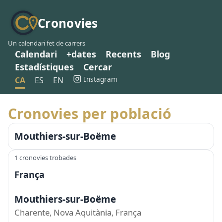
Cronovies
Un calendari fet de carrers
Calendari
+dates
Recents
Blog
Estadístiques
Cercar
Instagram
CA
ES
EN
Cronovies per població
Mouthiers-sur-Boëme
1 cronovies trobades
França
Mouthiers-sur-Boëme
Charente, Nova Aquitània, França