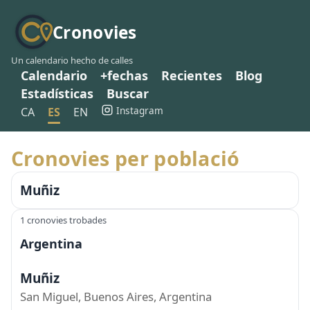
Cronovies
Un calendario hecho de calles
Calendario
+fechas
Recientes
Blog
Estadísticas
Buscar
Instagram
CA
ES
EN
Cronovies per població
Muñiz
1 cronovies trobades
Argentina
Muñiz
San Miguel, Buenos Aires, Argentina