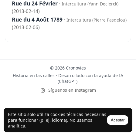
Rue du 24 Février
·
Intercultura (Yann Declerck)
(2013-02-14)
Rue du 4 Août 1789
·
Intercultura (Pierre Pasdelou)
(2013-02-06)
© 2026 Cronovies
Historia en las calles · Desarrollado con la ayuda de IA
(ChatGPT).
Síguenos en Instagram
Este sitio solo utiliza cookies técnicas necesarias
para funcionar (p. ej. idioma). No usamos
Aceptar
analítica.