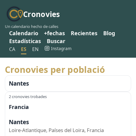
Cronovies
Un calendario hecho de calles
Calendario
+fechas
Recientes
Blog
Estadísticas
Buscar
Instagram
CA
ES
EN
Cronovies per població
Nantes
2 cronovies trobades
Francia
Nantes
Loire-Atlantique, Países del Loira, Francia