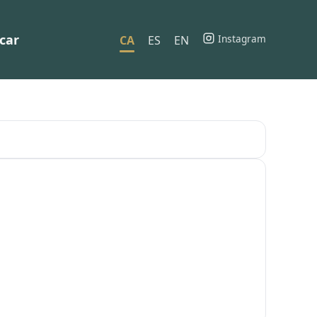
car
Instagram
CA
ES
EN