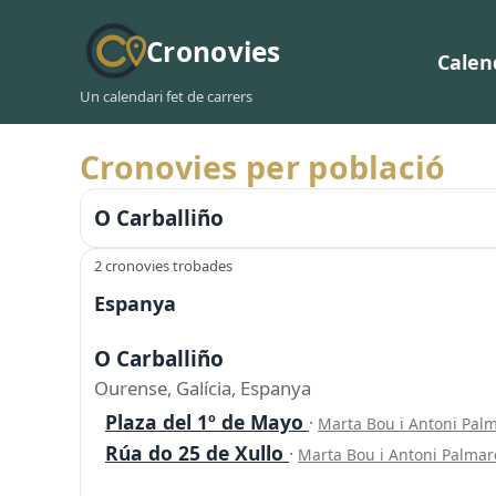
Cronovies
Calen
Un calendari fet de carrers
Cronovies per població
O Carballiño
2 cronovies trobades
Espanya
O Carballiño
Ourense, Galícia, Espanya
Plaza del 1º de Mayo
·
Marta Bou i Antoni Pal
Rúa do 25 de Xullo
·
Marta Bou i Antoni Palma