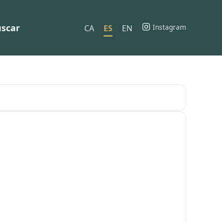
scar
Instagram
CA
ES
EN