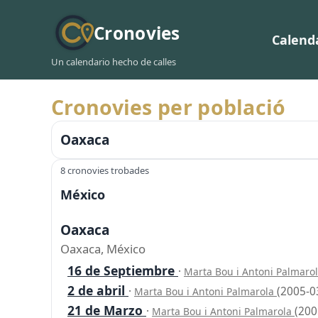
Cronovies
Calend
Un calendario hecho de calles
Cronovies per població
Oaxaca
8 cronovies trobades
México
Oaxaca
Oaxaca, México
16 de Septiembre
·
Marta Bou i Antoni Palmaro
2 de abril
·
(2005-0
Marta Bou i Antoni Palmarola
21 de Marzo
·
(200
Marta Bou i Antoni Palmarola