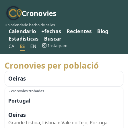
Cronovies
Un calendario hecho de calles
Calendario
+fechas
Recientes
Blog
Estadísticas
Buscar
Instagram
CA
ES
EN
Cronovies per població
Oeiras
2 cronovies trobades
Portugal
Oeiras
Grande Lisboa, Lisboa e Vale do Tejo, Portugal