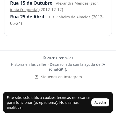
Rua 15 de Outubro
·
Alexandra Mendes (Secr.
(2012-12-12)
Junta Freguesia)
Rua 25 de Abril
·
(2012-
Luis Pinheiro de Almeida
06-24)
© 2026 Cronovies
Historia en las calles · Desarrollado con la ayuda de IA
(ChatGPT).
Síguenos en Instagram
Este sitio solo utiliza cookies técnicas necesarias
para funcionar (p. ej. idioma). No usamos
Aceptar
analítica.