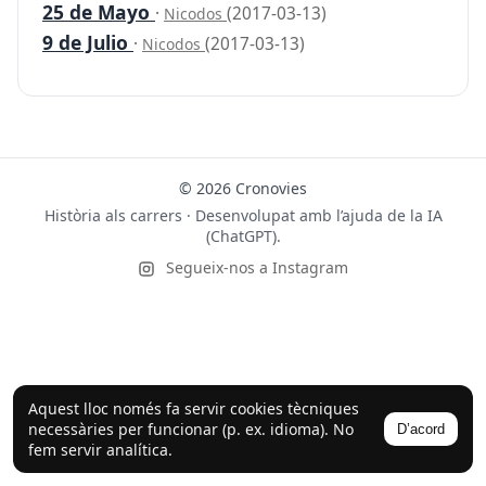
25 de Mayo
·
(2017-03-13)
Nicodos
9 de Julio
·
(2017-03-13)
Nicodos
© 2026 Cronovies
Història als carrers · Desenvolupat amb l’ajuda de la IA
(ChatGPT).
Segueix-nos a Instagram
Aquest lloc només fa servir cookies tècniques
necessàries per funcionar (p. ex. idioma). No
D’acord
fem servir analítica.