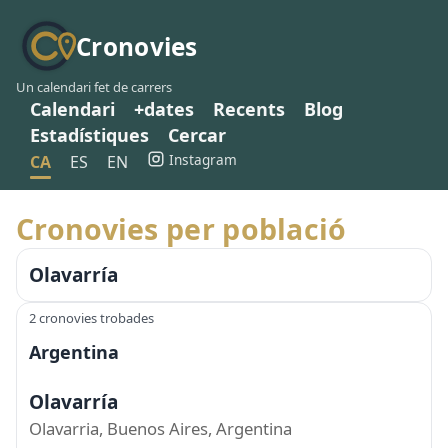
Cronovies
Un calendari fet de carrers
Calendari
+dates
Recents
Blog
Estadístiques
Cercar
Instagram
CA
ES
EN
Cronovies per població
Olavarría
2 cronovies trobades
Argentina
Olavarría
Olavarria, Buenos Aires, Argentina