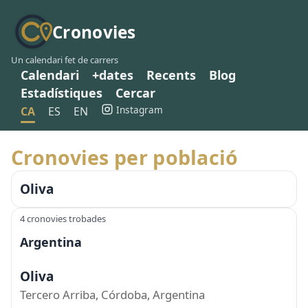
Cronovies
Un calendari fet de carrers
Calendari
+dates
Recents
Blog
Estadístiques
Cercar
Instagram
CA
ES
EN
Cronovies per població
Oliva
4 cronovies trobades
Argentina
Oliva
Tercero Arriba, Córdoba, Argentina