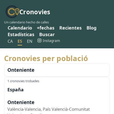
Cronovies
Un calendario hecho de calles
Calendario
+fechas
Recientes
Blog
Estadísticas
Buscar
Instagram
CA
ES
EN
Cronovies per població
Onteniente
1 cronovies trobades
España
Onteniente
València-Valencia, País Valencià-Comunitat