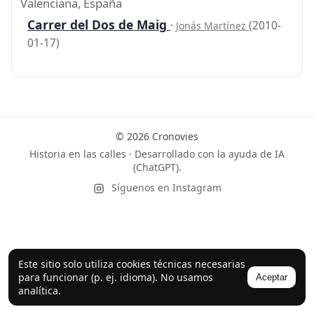
Valenciana, España
Carrer del Dos de Maig
·
(2010-
Jonás Martínez
01-17)
© 2026 Cronovies
Historia en las calles · Desarrollado con la ayuda de IA
(ChatGPT).
Síguenos en Instagram
Este sitio solo utiliza cookies técnicas necesarias
para funcionar (p. ej. idioma). No usamos
Aceptar
analítica.