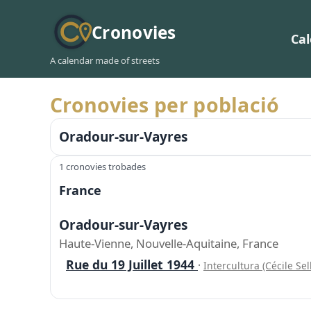
Cronovies
Ca
A calendar made of streets
Cronovies per població
Oradour-sur-Vayres
1 cronovies trobades
France
Oradour-sur-Vayres
Haute-Vienne, Nouvelle-Aquitaine, France
Rue du 19 Juillet 1944
·
Intercultura (Cécile Sel