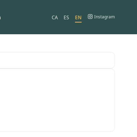
h
Instagram
CA
ES
EN