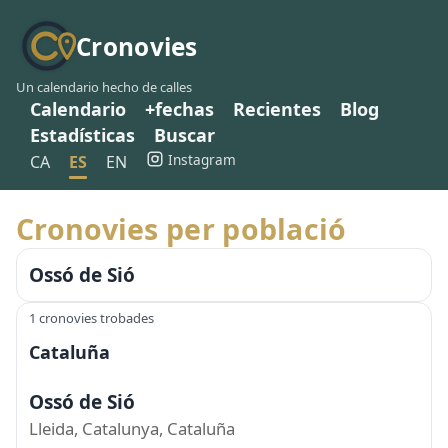
Cronovies
Un calendario hecho de calles
Calendario
+fechas
Recientes
Blog
Estadísticas
Buscar
Instagram
CA
ES
EN
Cronovies per població
Ossó de Sió
1 cronovies trobades
Cataluña
Ossó de Sió
Lleida, Catalunya, Cataluña