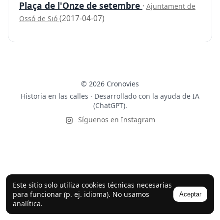
Plaça de l'Onze de setembre
·
Ajuntament de
(2017-04-07)
Ossó de Sió
© 2026 Cronovies
Historia en las calles · Desarrollado con la ayuda de IA
(ChatGPT).
Síguenos en Instagram
Este sitio solo utiliza cookies técnicas necesarias
para funcionar (p. ej. idioma). No usamos
Aceptar
analítica.