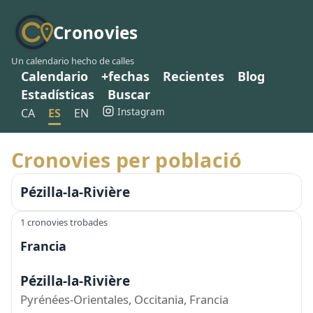
Cronovies
Un calendario hecho de calles
Calendario
+fechas
Recientes
Blog
Estadísticas
Buscar
Instagram
CA
ES
EN
Cronovies per població
Pézilla-la-Rivière
1 cronovies trobades
Francia
Pézilla-la-Rivière
Pyrénées-Orientales, Occitania, Francia