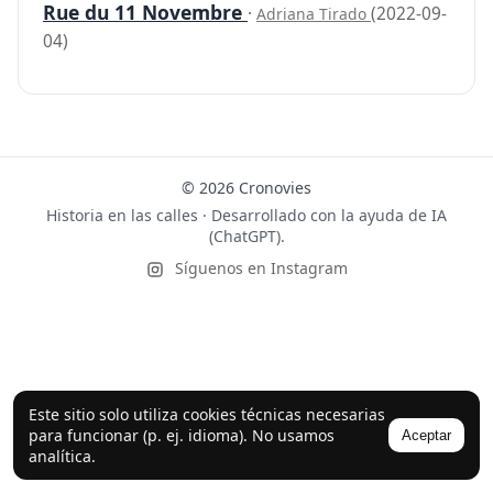
Rue du 11 Novembre
·
(2022-09-
Adriana Tirado
04)
© 2026 Cronovies
Historia en las calles · Desarrollado con la ayuda de IA
(ChatGPT).
Síguenos en Instagram
Este sitio solo utiliza cookies técnicas necesarias
para funcionar (p. ej. idioma). No usamos
Aceptar
analítica.