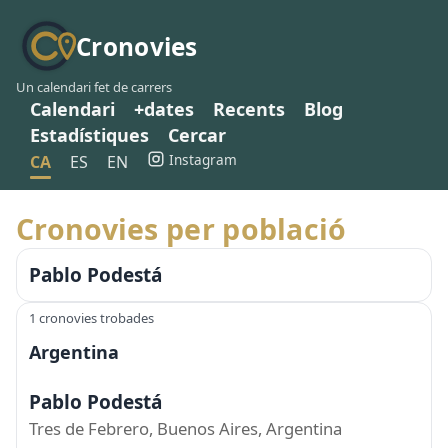
Cronovies
Un calendari fet de carrers
Calendari
+dates
Recents
Blog
Estadístiques
Cercar
Instagram
CA
ES
EN
Cronovies per població
Pablo Podestá
1 cronovies trobades
Argentina
Pablo Podestá
Tres de Febrero, Buenos Aires, Argentina