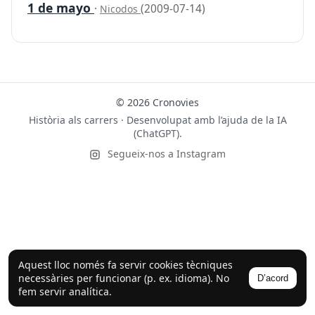
1 de mayo
·
(2009-07-14)
Nicodos
© 2026 Cronovies
Història als carrers · Desenvolupat amb l’ajuda de la IA
(ChatGPT).
Segueix-nos a Instagram
Aquest lloc només fa servir cookies tècniques
necessàries per funcionar (p. ex. idioma). No
D’acord
fem servir analítica.