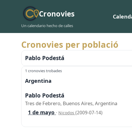
Cronovies
Calend
Un calendario hecho de calles
Cronovies per població
Pablo Podestá
1 cronovies trobades
Argentina
Pablo Podestá
Tres de Febrero, Buenos Aires, Argentina
1 de mayo
·
(2009-07-14)
Nicodos