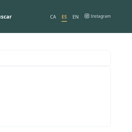
scar
Instagram
CA
ES
EN